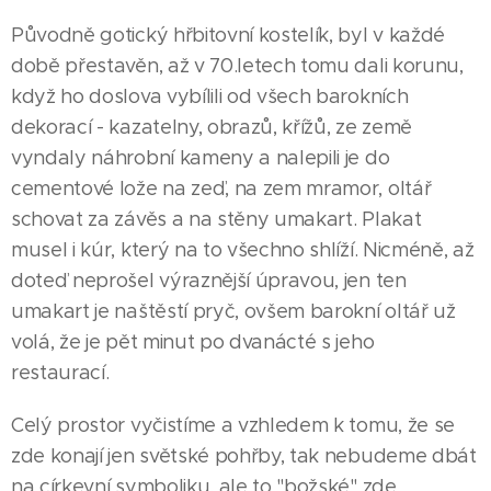
Původně gotický hřbitovní kostelík, byl v každé
době přestavěn, až v 70.letech tomu dali korunu,
když ho doslova vybílili od všech barokních
dekorací - kazatelny, obrazů, křížů, ze země
vyndaly náhrobní kameny a nalepili je do
cementové lože na zeď, na zem mramor, oltář
schovat za závěs a na stěny umakart. Plakat
musel i kúr, který na to všechno shlíží. Nicméně, až
doteď neprošel výraznější úpravou, jen ten
umakart je naštěstí pryč, ovšem barokní oltář už
volá, že je pět minut po dvanácté s jeho
restaurací.
Celý prostor vyčistíme a vzhledem k tomu, že se
zde konají jen světské pohřby, tak nebudeme dbát
na církevní symboliku, ale to "božské" zde